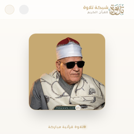
شبكة تلاوة
للقرآن الكريم
تلاوة قرآنية مباركة