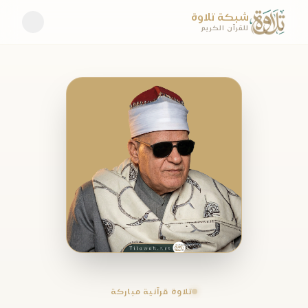
شبكة تلاوة
للقرآن الكريم
تلاوة قرآنية مباركة