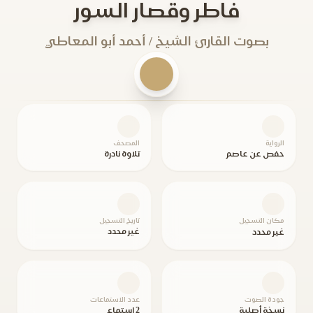
فاطر وقصار السور
بصوت القارئ الشيخ / أحمد أبو المعاطي
الرواية
المصحف
حفص عن عاصم
تلاوة نادرة
مكان التسجيل
تاريخ التسجيل
غير محدد
غير محدد
جودة الصوت
عدد الاستماعات
نسخة أصلية
2 استماع