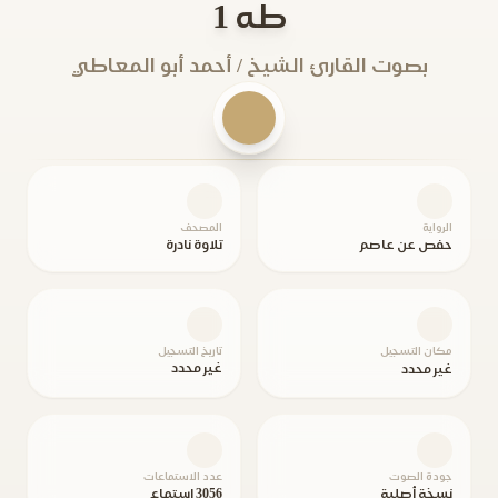
طه 1
بصوت القارئ الشيخ / أحمد أبو المعاطي
الرواية
المصحف
حفص عن عاصم
تلاوة نادرة
مكان التسجيل
تاريخ التسجيل
غير محدد
غير محدد
جودة الصوت
عدد الاستماعات
نسخة أصلية
3056 استماع