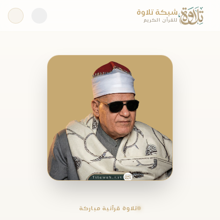
شبكة تلاوة
للقرآن الكريم
تلاوة قرآنية مباركة