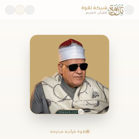
شبكة تلاوة
للقرآن الكريم
تلاوة قرآنية مباركة