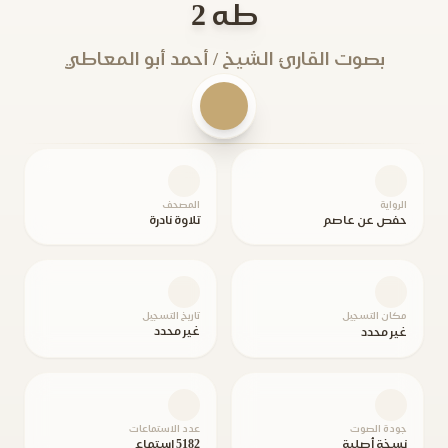
طه 2
بصوت القارئ الشيخ / أحمد أبو المعاطي
الرواية
المصحف
حفص عن عاصم
تلاوة نادرة
مكان التسجيل
تاريخ التسجيل
غير محدد
غير محدد
جودة الصوت
عدد الاستماعات
نسخة أصلية
5182 استماع