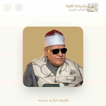
شبكة تلاوة
للقرآن الكريم
تلاوة قرآنية مباركة