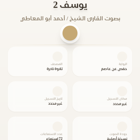
يوسف 2
بصوت القارئ الشيخ / أحمد أبو المعاطي
الرواية
المصحف
حفص عن عاصم
تلاوة نادرة
مكان التسجيل
تاريخ التسجيل
غير محدد
غير محدد
جودة الصوت
عدد الاستماعات
نسخة أصلية
72 استماع