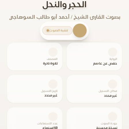
الحجر والنحل
بصوت القارئ الشيخ / أحمد أبو طالب السوهاجي
تنقية الصوت
الرواية
المصحف
حفص عن عاصم
تلاوة نادرة
مكان التسجيل
تاريخ التسجيل
غير محدد
غير محدد
جودة الصوت
عدد الاستماعات
نسخة محسنة
60 استماع