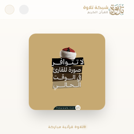
شبكة تلاوة
للقرآن الكريم
تلاوة قرآنية مباركة