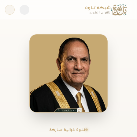
شبكة تلاوة
للقرآن الكريم
تلاوة قرآنية مباركة