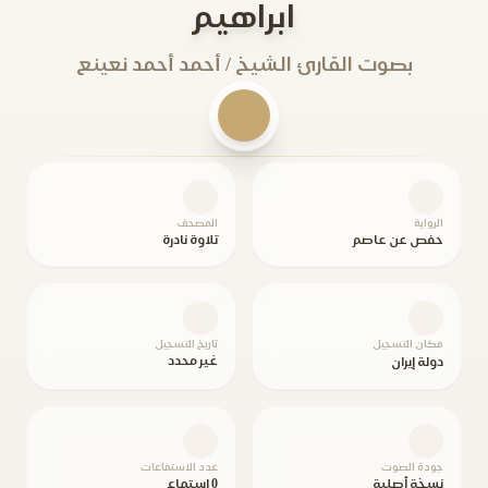
ابراهيم
بصوت القارئ الشيخ / أحمد أحمد نعينع
الرواية
المصحف
حفص عن عاصم
تلاوة نادرة
مكان التسجيل
تاريخ التسجيل
غير محدد
دولة إيران
جودة الصوت
عدد الاستماعات
نسخة أصلية
0 استماع