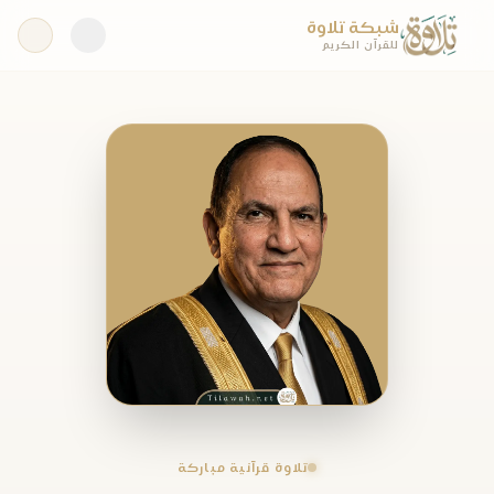
شبكة تلاوة
للقرآن الكريم
تلاوة قرآنية مباركة