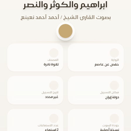
ابراهيم والكوثر والنصر
بصوت القارئ الشيخ / أحمد أحمد نعينع
الرواية
المصحف
حفص عن عاصم
تلاوة نادرة
مكان التسجيل
تاريخ التسجيل
غير محدد
دولة إيران
جودة الصوت
عدد الاستماعات
نسخة أصلية
2 استماع