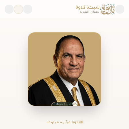
شبكة تلاوة
للقرآن الكريم
تلاوة قرآنية مباركة