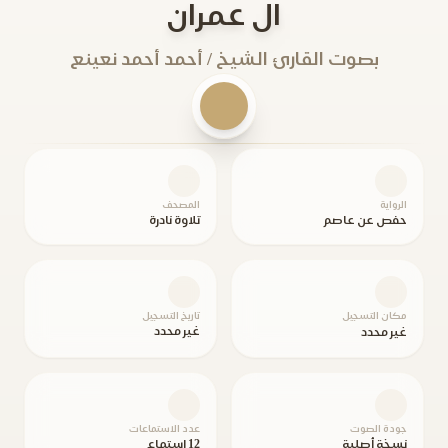
ال عمران
بصوت القارئ الشيخ / أحمد أحمد نعينع
الرواية
المصحف
حفص عن عاصم
تلاوة نادرة
مكان التسجيل
تاريخ التسجيل
غير محدد
غير محدد
جودة الصوت
عدد الاستماعات
نسخة أصلية
12 استماع