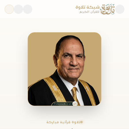
شبكة تلاوة
للقرآن الكريم
تلاوة قرآنية مباركة