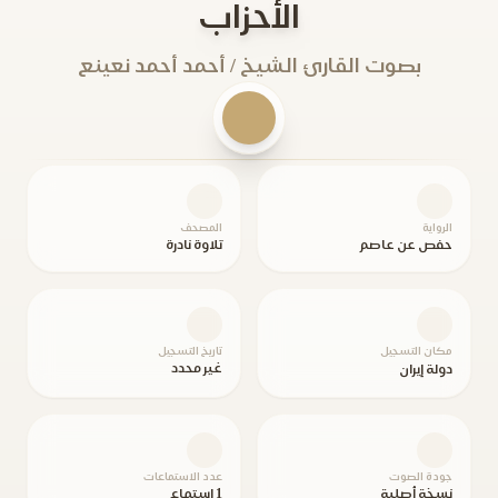
الأحزاب
بصوت القارئ الشيخ / أحمد أحمد نعينع
الرواية
المصحف
حفص عن عاصم
تلاوة نادرة
مكان التسجيل
تاريخ التسجيل
غير محدد
دولة إيران
جودة الصوت
عدد الاستماعات
نسخة أصلية
1 استماع