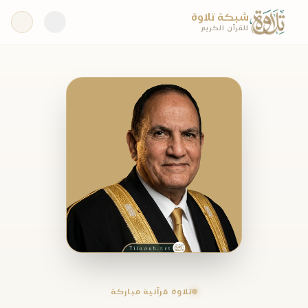
شبكة تلاوة
للقرآن الكريم
تلاوة قرآنية مباركة