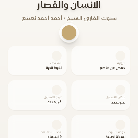
الانسان والقصار
بصوت القارئ الشيخ / أحمد أحمد نعينع
الرواية
المصحف
حفص عن عاصم
تلاوة نادرة
مكان التسجيل
تاريخ التسجيل
غير محدد
غير محدد
جودة الصوت
عدد الاستماعات
نسخة أصلية
0 استماع