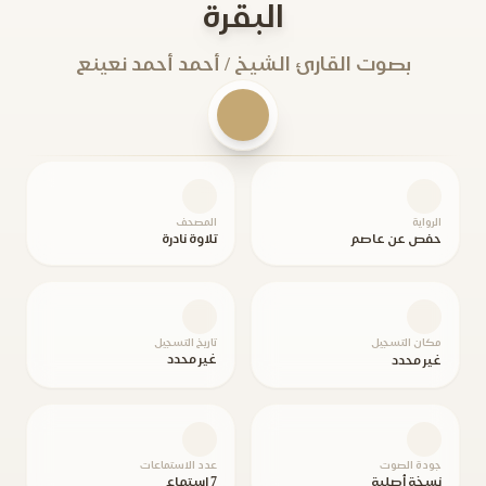
البقرة
بصوت القارئ الشيخ / أحمد أحمد نعينع
الرواية
المصحف
حفص عن عاصم
تلاوة نادرة
مكان التسجيل
تاريخ التسجيل
غير محدد
غير محدد
جودة الصوت
عدد الاستماعات
نسخة أصلية
7 استماع