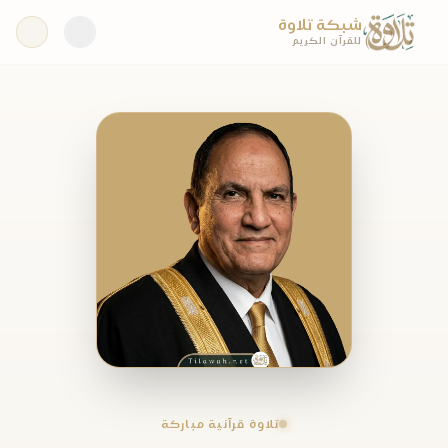
شبكة تلاوة
للقرآن الكريم
تلاوة قرآنية مباركة