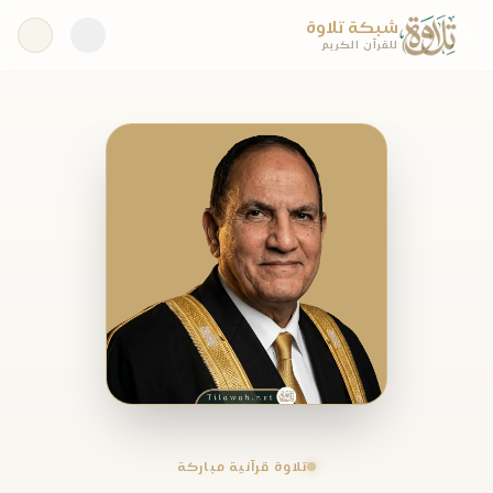
شبكة تلاوة
للقرآن الكريم
تلاوة قرآنية مباركة