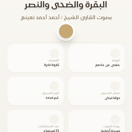
البقرة والضحى والنصر
بصوت القارئ الشيخ / أحمد أحمد نعينع
الرواية
المصحف
حفص عن عاصم
تلاوة نادرة
مكان التسجيل
تاريخ التسجيل
غير محدد
دولة لبنان
جودة الصوت
عدد الاستماعات
نسخة أصلية
33 استماع