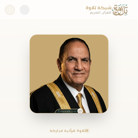
شبكة تلاوة
للقرآن الكريم
تلاوة قرآنية مباركة