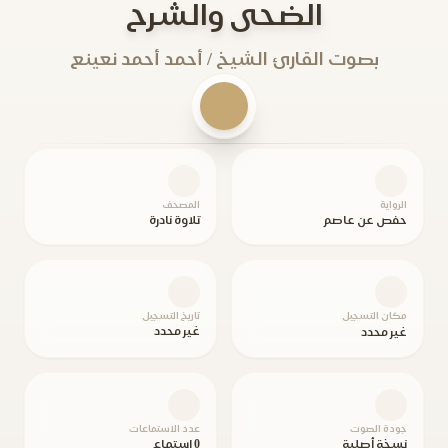
الضحى والشرح
بصوت القارئ الشيخ / أحمد أحمد نعينع
الرواية
المصحف
حفص عن عاصم
تلاوة نادرة
مكان التسجيل
تاريخ التسجيل
غير محدد
غير محدد
جودة الصوت
عدد الاستماعات
نسخة أصلية
0 استماع