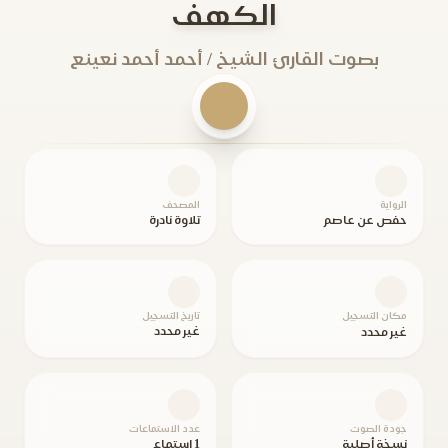
الكهف
بصوت القارئ الشيخ / أحمد أحمد نعينع
الرواية
المصحف
حفص عن عاصم
تلاوة نادرة
مكان التسجيل
تاريخ التسجيل
غير محدد
غير محدد
جودة الصوت
عدد الاستماعات
نسخة أصلية
1 استماع