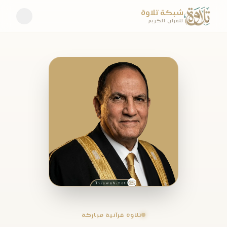
شبكة تلاوة
للقرآن الكريم
تلاوة قرآنية مباركة