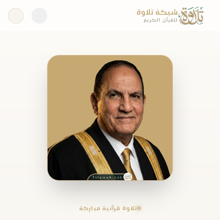
شبكة تلاوة
للقرآن الكريم
تلاوة قرآنية مباركة