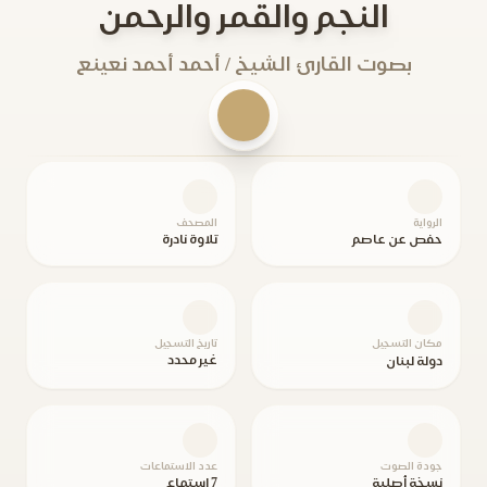
النجم والقمر والرحمن
بصوت القارئ الشيخ / أحمد أحمد نعينع
الرواية
المصحف
حفص عن عاصم
تلاوة نادرة
مكان التسجيل
تاريخ التسجيل
غير محدد
دولة لبنان
جودة الصوت
عدد الاستماعات
نسخة أصلية
7 استماع