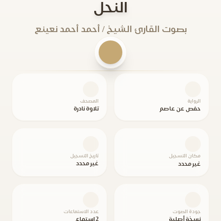
النحل
بصوت القارئ الشيخ / أحمد أحمد نعينع
الرواية
المصحف
حفص عن عاصم
تلاوة نادرة
مكان التسجيل
تاريخ التسجيل
غير محدد
غير محدد
جودة الصوت
عدد الاستماعات
نسخة أصلية
2 استماع