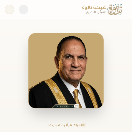
شبكة تلاوة
للقرآن الكريم
تلاوة قرآنية مباركة