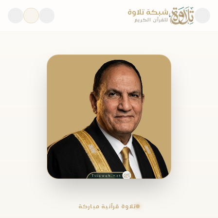
شبكة تلاوة
للقرآن الكريم
تلاوة قرآنية مباركة