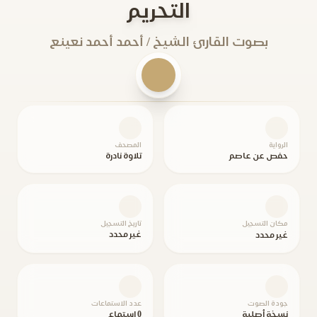
التحريم
بصوت القارئ الشيخ / أحمد أحمد نعينع
الرواية
المصحف
حفص عن عاصم
تلاوة نادرة
مكان التسجيل
تاريخ التسجيل
غير محدد
غير محدد
جودة الصوت
عدد الاستماعات
نسخة أصلية
0 استماع