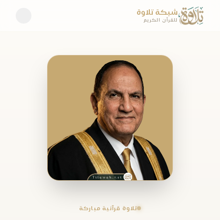
شبكة تلاوة
للقرآن الكريم
تلاوة قرآنية مباركة