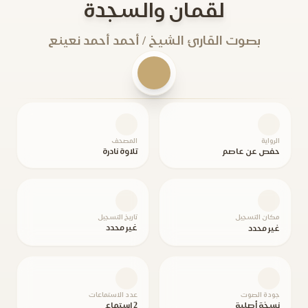
لقمان والسجدة
بصوت القارئ الشيخ / أحمد أحمد نعينع
الرواية
المصحف
حفص عن عاصم
تلاوة نادرة
مكان التسجيل
تاريخ التسجيل
غير محدد
غير محدد
جودة الصوت
عدد الاستماعات
نسخة أصلية
2 استماع