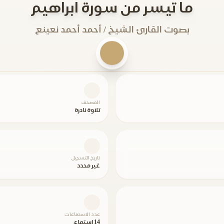
ما تيسر من سورة ابراهيم
بصوت القارئ الشيخ / أحمد أحمد نعينع
المصحف
تلاوة نادرة
تاريخ التسجيل
غير محدد
عدد الاستماعات
14 استماع