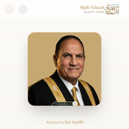
شبكة تلاوة
للقرآن الكريم
تلاوة قرآنية مباركة