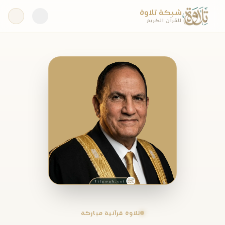
شبكة تلاوة
للقرآن الكريم
تلاوة قرآنية مباركة