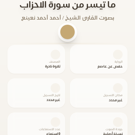
ما تيسر من سورة الاحزاب
بصوت القارئ الشيخ / أحمد أحمد نعينع
الرواية
المصحف
حفص عن عاصم
تلاوة نادرة
مكان التسجيل
تاريخ التسجيل
غير محدد
غير محدد
جودة الصوت
عدد الاستماعات
نسخة أصلية
0 استماع