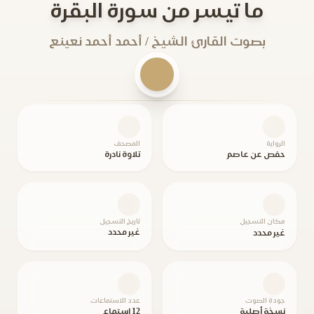
ما تيسر من سورة البقرة
بصوت القارئ الشيخ / أحمد أحمد نعينع
الرواية
المصحف
حفص عن عاصم
تلاوة نادرة
مكان التسجيل
تاريخ التسجيل
غير محدد
غير محدد
جودة الصوت
عدد الاستماعات
نسخة أصلية
12 استماع