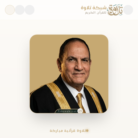
شبكة تلاوة
للقرآن الكريم
تلاوة قرآنية مباركة