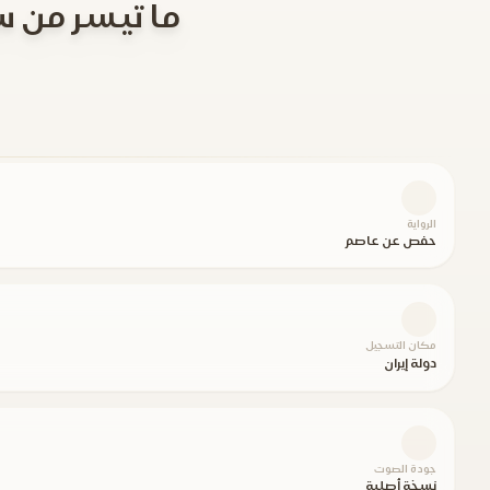
ما تيسر من س
الرواية
حفص عن عاصم
مكان التسجيل
دولة إيران
جودة الصوت
نسخة أصلية