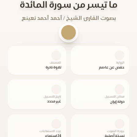
ما تيسر من سورة المائدة
بصوت القارئ الشيخ / أحمد أحمد نعينع
الرواية
المصحف
حفص عن عاصم
تلاوة نادرة
مكان التسجيل
تاريخ التسجيل
غير محدد
دولة إيران
جودة الصوت
عدد الاستماعات
نسخة أصلية
24 استماع