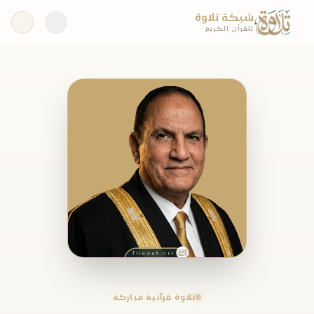
شبكة تلاوة
للقرآن الكريم
تلاوة قرآنية مباركة