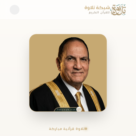
شبكة تلاوة
للقرآن الكريم
تلاوة قرآنية مباركة