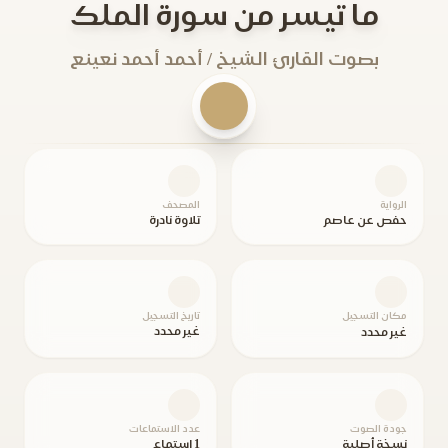
ما تيسر من سورة الملك
بصوت القارئ الشيخ / أحمد أحمد نعينع
الرواية
المصحف
حفص عن عاصم
تلاوة نادرة
مكان التسجيل
تاريخ التسجيل
غير محدد
غير محدد
جودة الصوت
عدد الاستماعات
نسخة أصلية
1 استماع