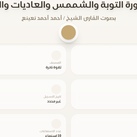
رة التوبة والشممس والعاديات والك
بصوت القارئ الشيخ / أحمد أحمد نعينع
المصحف
تلاوة نادرة
تاريخ التسجيل
غير محدد
عدد الاستماعات
10 استماع