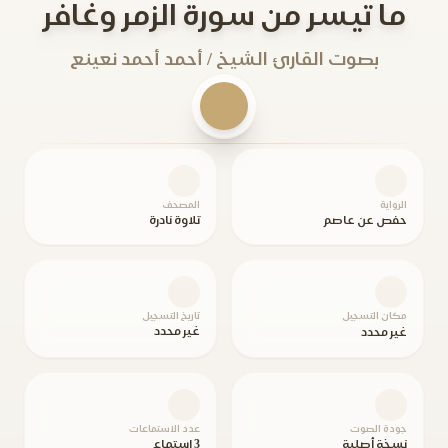
ما تيسر من سورة الزمر وغافر
بصوت القارئ الشيخ / أحمد أحمد نعينع
الرواية
المصحف
حفص عن عاصم
تلاوة نادرة
مكان التسجيل
تاريخ التسجيل
غير محدد
غير محدد
جودة الصوت
عدد الاستماعات
نسخة أصلية
3 استماع