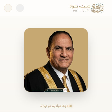
شبكة تلاوة
للقرآن الكريم
تلاوة قرآنية مباركة