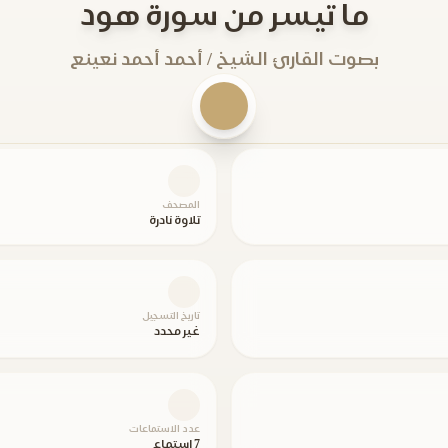
ما تيسر من سورة هود
بصوت القارئ الشيخ / أحمد أحمد نعينع
المصحف
تلاوة نادرة
تاريخ التسجيل
غير محدد
عدد الاستماعات
7 استماع