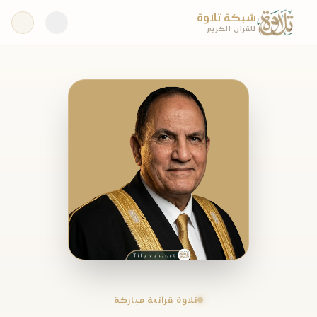
شبكة تلاوة
للقرآن الكريم
تلاوة قرآنية مباركة