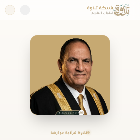
شبكة تلاوة
للقرآن الكريم
تلاوة قرآنية مباركة