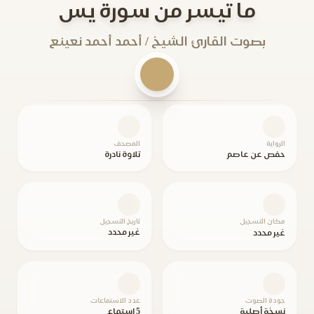
ما تيسر من سورة يس
بصوت القارئ الشيخ / أحمد أحمد نعينع
الرواية
المصحف
حفص عن عاصم
تلاوة نادرة
مكان التسجيل
تاريخ التسجيل
غير محدد
غير محدد
جودة الصوت
عدد الاستماعات
نسخة أصلية
5 استماع