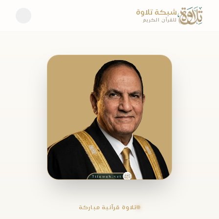
شبكة تلاوة
للقرآن الكريم
تلاوة قرآنية مباركة