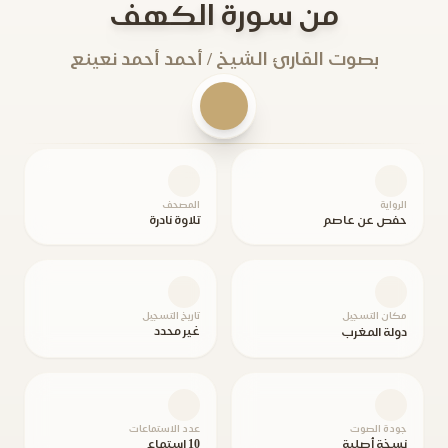
من سورة الكهف
بصوت القارئ الشيخ / أحمد أحمد نعينع
الرواية
المصحف
حفص عن عاصم
تلاوة نادرة
مكان التسجيل
تاريخ التسجيل
غير محدد
دولة المغرب
جودة الصوت
عدد الاستماعات
نسخة أصلية
10 استماع