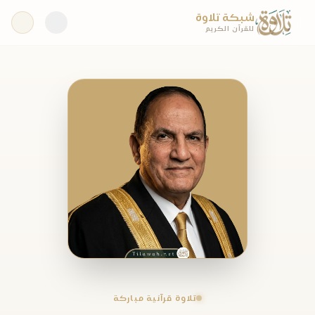
شبكة تلاوة
للقرآن الكريم
تلاوة قرآنية مباركة