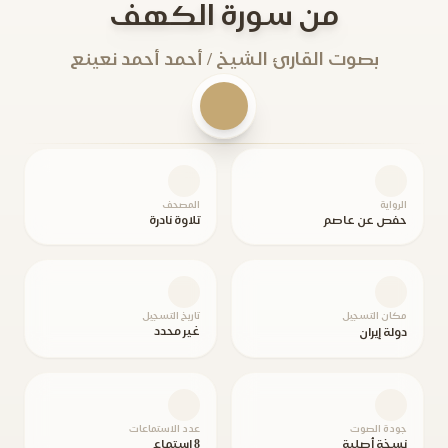
من سورة الكهف
بصوت القارئ الشيخ / أحمد أحمد نعينع
الرواية
المصحف
حفص عن عاصم
تلاوة نادرة
مكان التسجيل
تاريخ التسجيل
غير محدد
دولة إيران
جودة الصوت
عدد الاستماعات
نسخة أصلية
8 استماع