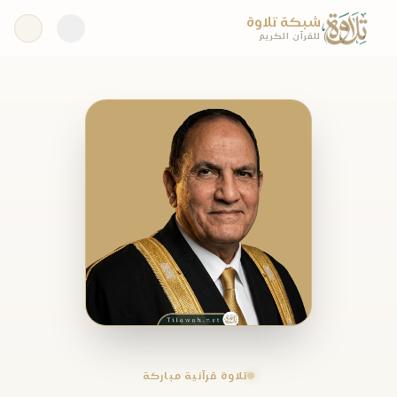
شبكة تلاوة
للقرآن الكريم
تلاوة قرآنية مباركة