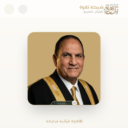
شبكة تلاوة
للقرآن الكريم
تلاوة قرآنية مباركة