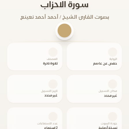
سورة الاحزاب
بصوت القارئ الشيخ / أحمد أحمد نعينع
الرواية
المصحف
حفص عن عاصم
تلاوة نادرة
مكان التسجيل
تاريخ التسجيل
غير محدد
غير محدد
جودة الصوت
عدد الاستماعات
نسخة أصلية
2 استماع