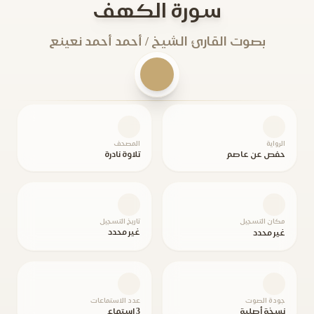
سورة الكهف
بصوت القارئ الشيخ / أحمد أحمد نعينع
الرواية
المصحف
حفص عن عاصم
تلاوة نادرة
مكان التسجيل
تاريخ التسجيل
غير محدد
غير محدد
جودة الصوت
عدد الاستماعات
نسخة أصلية
3 استماع