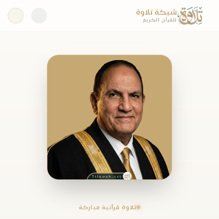
شبكة تلاوة
للقرآن الكريم
تلاوة قرآنية مباركة