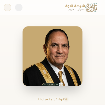
شبكة تلاوة
للقرآن الكريم
تلاوة قرآنية مباركة