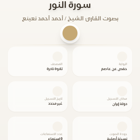
سورة النور
بصوت القارئ الشيخ / أحمد أحمد نعينع
الرواية
المصحف
حفص عن عاصم
تلاوة نادرة
مكان التسجيل
تاريخ التسجيل
غير محدد
دولة إيران
جودة الصوت
عدد الاستماعات
نسخة أصلية
0 استماع