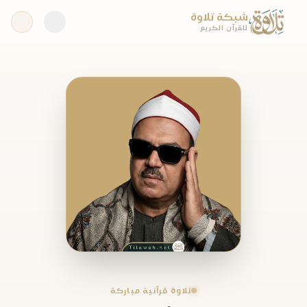
شبكة تلاوة
للقرآن الكريم
تلاوة قرآنية مباركة