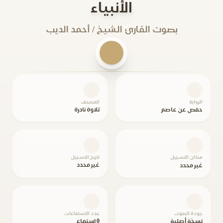
الأنبياء
بصوت القارئ الشيخ / أحمد الديب
الرواية
المصحف
حفص عن عاصم
تلاوة نادرة
مكان التسجيل
تاريخ التسجيل
غير محدد
غير محدد
جودة الصوت
عدد الاستماعات
نسخة أصلية
0 استماع