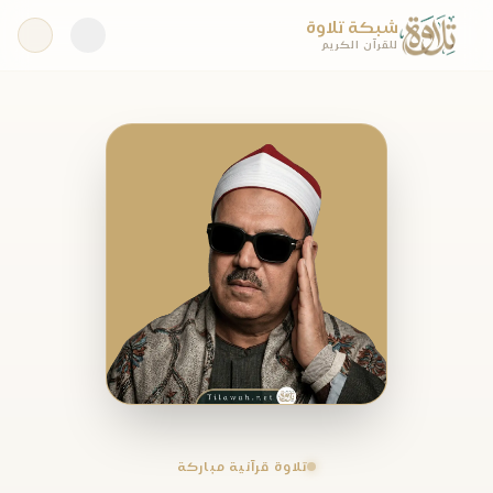
شبكة تلاوة
للقرآن الكريم
تلاوة قرآنية مباركة