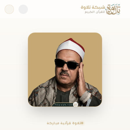
شبكة تلاوة
للقرآن الكريم
تلاوة قرآنية مباركة