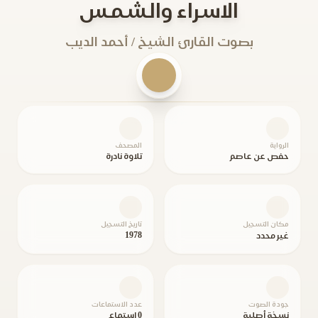
الاسراء والشمس
بصوت القارئ الشيخ / أحمد الديب
الرواية
المصحف
حفص عن عاصم
تلاوة نادرة
مكان التسجيل
تاريخ التسجيل
1978
غير محدد
جودة الصوت
عدد الاستماعات
نسخة أصلية
0 استماع