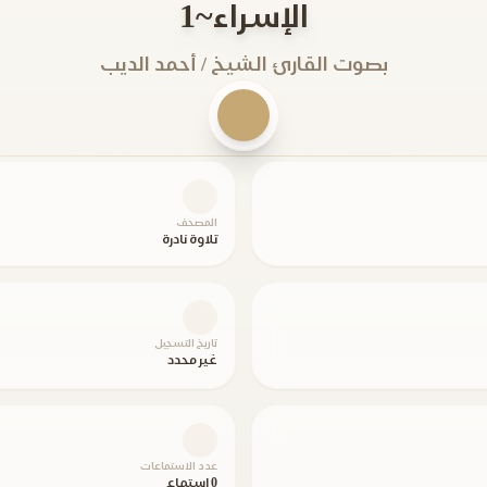
الإسراء~1
بصوت القارئ الشيخ / أحمد الديب
المصحف
تلاوة نادرة
تاريخ التسجيل
غير محدد
عدد الاستماعات
0 استماع