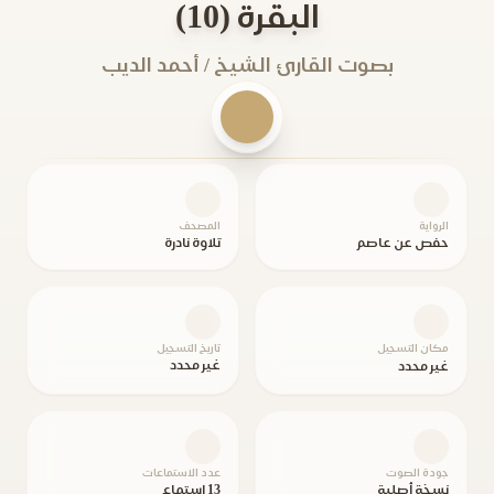
البقرة (10)
بصوت القارئ الشيخ / أحمد الديب
الرواية
المصحف
حفص عن عاصم
تلاوة نادرة
مكان التسجيل
تاريخ التسجيل
غير محدد
غير محدد
جودة الصوت
عدد الاستماعات
نسخة أصلية
13 استماع