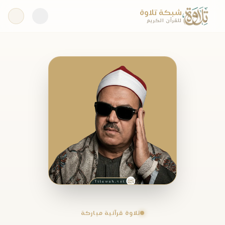
شبكة تلاوة
للقرآن الكريم
تلاوة قرآنية مباركة