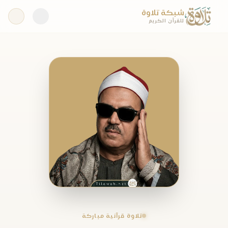
شبكة تلاوة
للقرآن الكريم
تلاوة قرآنية مباركة