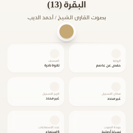
البقرة (13)
بصوت القارئ الشيخ / أحمد الديب
الرواية
المصحف
حفص عن عاصم
تلاوة نادرة
مكان التسجيل
تاريخ التسجيل
غير محدد
غير محدد
جودة الصوت
عدد الاستماعات
نسخة أصلية
6 استماع