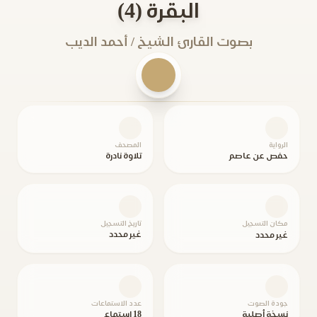
البقرة (4)
بصوت القارئ الشيخ / أحمد الديب
الرواية
المصحف
حفص عن عاصم
تلاوة نادرة
مكان التسجيل
تاريخ التسجيل
غير محدد
غير محدد
جودة الصوت
عدد الاستماعات
نسخة أصلية
18 استماع