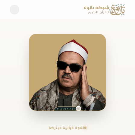
شبكة تلاوة
للقرآن الكريم
تلاوة قرآنية مباركة