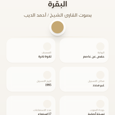
البقرة
بصوت القارئ الشيخ / أحمد الديب
الرواية
المصحف
حفص عن عاصم
تلاوة نادرة
مكان التسجيل
تاريخ التسجيل
1995
غير محدد
جودة الصوت
عدد الاستماعات
نسخة أصلية
17 استماع