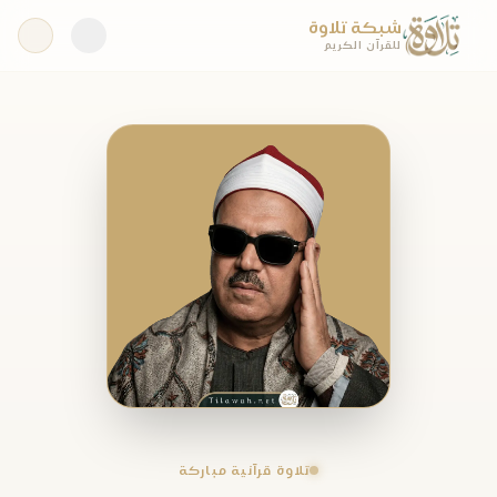
شبكة تلاوة
للقرآن الكريم
تلاوة قرآنية مباركة