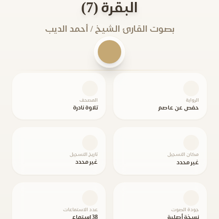
البقرة (7)
بصوت القارئ الشيخ / أحمد الديب
الرواية
المصحف
حفص عن عاصم
تلاوة نادرة
مكان التسجيل
تاريخ التسجيل
غير محدد
غير محدد
جودة الصوت
عدد الاستماعات
نسخة أصلية
38 استماع