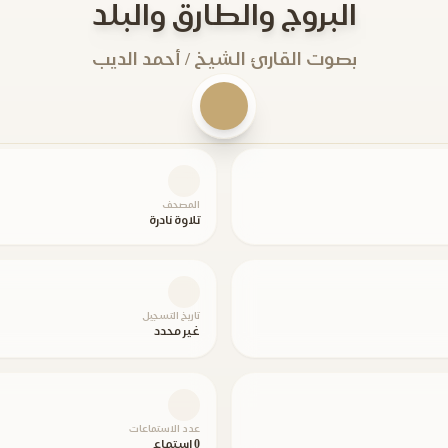
البروج والطارق والبلد
بصوت القارئ الشيخ / أحمد الديب
المصحف
تلاوة نادرة
تاريخ التسجيل
غير محدد
عدد الاستماعات
0 استماع