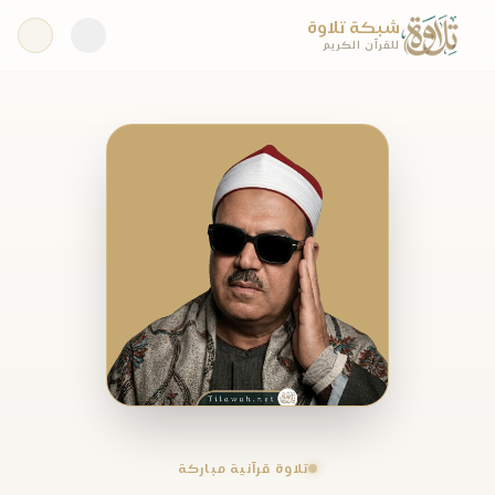
شبكة تلاوة
للقرآن الكريم
تلاوة قرآنية مباركة