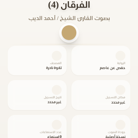
الفرقان (4)
بصوت القارئ الشيخ / أحمد الديب
الرواية
المصحف
حفص عن عاصم
تلاوة نادرة
مكان التسجيل
تاريخ التسجيل
غير محدد
غير محدد
جودة الصوت
عدد الاستماعات
نسخة أصلية
0 استماع