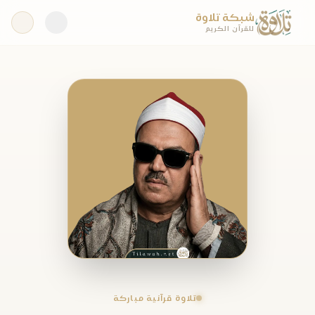
شبكة تلاوة
للقرآن الكريم
تلاوة قرآنية مباركة