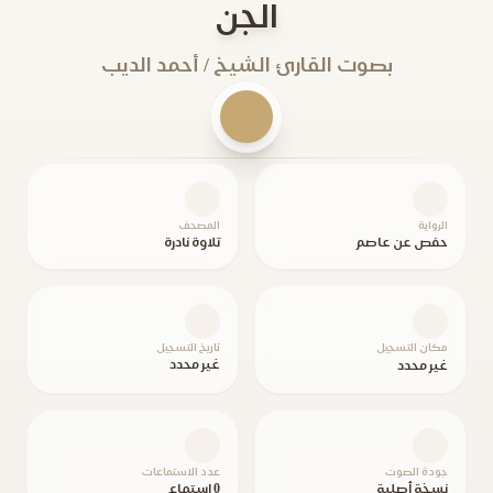
الجن
بصوت القارئ الشيخ / أحمد الديب
الرواية
المصحف
حفص عن عاصم
تلاوة نادرة
مكان التسجيل
تاريخ التسجيل
غير محدد
غير محدد
جودة الصوت
عدد الاستماعات
نسخة أصلية
0 استماع