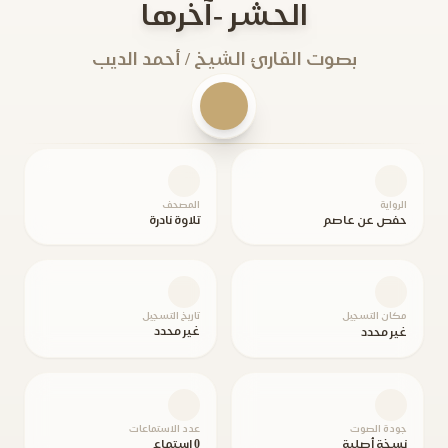
الحشر -آخرها
بصوت القارئ الشيخ / أحمد الديب
الرواية
المصحف
حفص عن عاصم
تلاوة نادرة
مكان التسجيل
تاريخ التسجيل
غير محدد
غير محدد
جودة الصوت
عدد الاستماعات
نسخة أصلية
0 استماع