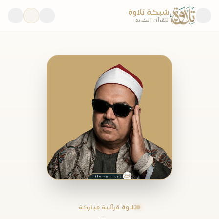
شبكة تلاوة
للقرآن الكريم
تلاوة قرآنية مباركة